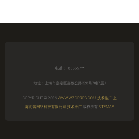
电话：1855557**
地址：上海市嘉定区嘉戬公路328号7幢7层J
COPYRIGHT © 2026
WWW.WZORRRS.COM
技术推广
上
海向蕾网络科技有限公司
技术推广
版权所有
SITEMAP