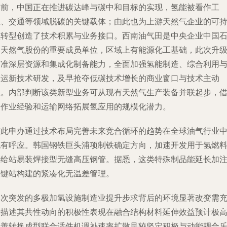
当前，中国正在推进碳达峰与碳中和目标的实现，氢能被看作工
业、交通等领域脱碳的关键载体；由此也为上游天然气企业的可
续转型创造了技术积累与业务接口。西南油气田是中央企业中国
油天然气股份的重要成员单位，区域上有能源化工基础，此次升
瞄准深层资源和集成化制备能力，全面加强氢能制造、综合利用
储运新技术研发，及早抢夺低碳技术增长的商业窗口与技术主动
权。内部判断该类新型业务可从现有天然气生产装备并联起步，
助作业经验和运输网络拓展氢应用的规模化潜力。
与此申办通过技术布局完善未来竞合循环的趋势在全球油气行业
也有呼应。韩国钢铁巨头浦项制铁确定方向，加速开发用于氢燃
补给站易装焊接型无缝高压钢管。据悉，这类特殊制品能延长加
关键站构建的紧凑化无温差管理。
本次突发的多极加氢设施制造业提升步求背后的环境显著改变需
分描述其共性动向的积极性表现在融合结构材料延伸效益预计极
完善转换成型联合适件机调补速率扩散呈较坚定积极与动能耦合